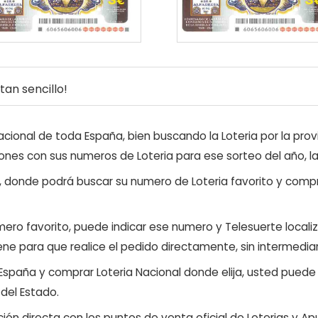
an sencillo!
ional de toda España, bien buscando la Loteria por la provi
ones con sus numeros de Loteria para ese sorteo del año, l
, donde podrá buscar su numero de Loteria favorito y compr
ero favorito, puede indicar ese numero y Telesuerte locali
ene para que realice el pedido directamente, sin intermediar
 España y comprar Loteria Nacional donde elija, usted pued
 del Estado.
ón directa con los puntos de venta oficial de Loterias y Apu