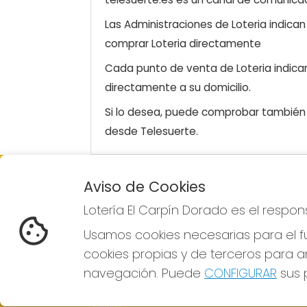
Las Administraciones de Loteria indica
comprar Loteria directamente
Cada punto de venta de Loteria indicar
directamente a su domicilio.
Si lo desea, puede comprobar también l
desde Telesuerte.
Aviso de Cookies
LOTERÍA EL CARPÍN DORADO
Lotería El Carpín Dorado es el respo
¿Quiénes somos?
Comprar lotería
Usamos cookies necesarias para el fu
Resultados
cookies propias y de terceros para an
Contacto
Empresas
navegación. Puede
CONFIGURAR
sus p
Peñas
Boletos digitales