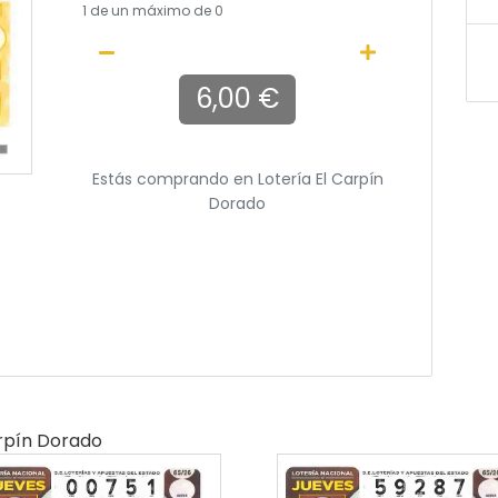
1
de un máximo de 0
6,00 €
Estás comprando en
Lotería El Carpín
Dorado
arpín Dorado