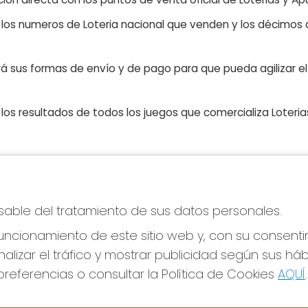
n los numeros de Loteria nacional que venden y los décimos d
á sus formas de envío y de pago para que pueda agilizar el 
os resultados de todos los juegos que comercializa Loteri
CONTACTO
LE
nsable del tratamiento de sus datos personales.
ADMINISTRACION DE LOTERIAS Nº76-VALENCIA
Avi
Receptor Oficial 83770
Pol
ncionamiento de este sitio web y, con su consenti
Pol
963341264
alizar el tráfico y mostrar publicidad según sus há
Con
Clica aquí para contactar por WhatsApp
676642156
referencias o consultar la Política de Cookies
AQUÍ
.
Tien
loteria@elcarpindorado.com
Pag
Calle San Valero, 4 bajo