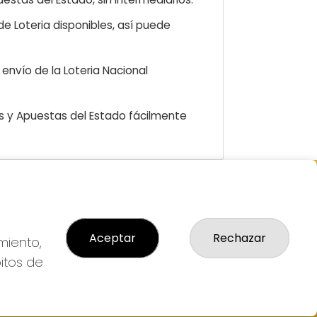
e Loteria disponibles, así puede
envío de la Loteria Nacional
as y Apuestas del Estado fácilmente
GAL
so Legal
Aceptar
Rechazar
ítica de Privacidad
miento,
ítica de Cookies
bitos de
diciones de Compra
da de Lotería Nacional
o aceptado con tarjeta