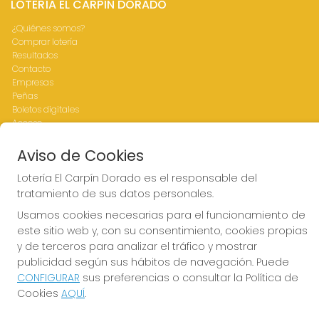
LOTERÍA EL CARPÍN DORADO
¿Quiénes somos?
Comprar lotería
Resultados
Contacto
Empresas
Peñas
Boletos digitales
Acceso
Registro
Aviso de Cookies
CONTACTO
Lotería El Carpín Dorado es el responsable del
tratamiento de sus datos personales.
ADMINISTRACION DE LOTERIAS Nº76-VALENCIA Receptor
Oficial 83770
Usamos cookies necesarias para el funcionamiento de
963341264
este sitio web y, con su consentimiento, cookies propias
Clica aquí para contactar por WhatsApp
y de terceros para analizar el tráfico y mostrar
676642156
publicidad según sus hábitos de navegación. Puede
loteria@elcarpindorado.com
CONFIGURAR
sus preferencias o consultar la Política de
Calle San Valero, 4 bajo
Cookies
AQUÍ
.
Valencia, 46005
(Valencia) España