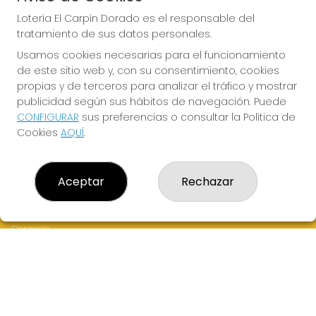
PRÓXIMO BOTE MILLONARIO:
Lotería El Carpín Dorado es el responsable del
700.000€
tratamiento de sus datos personales.
Usamos cookies necesarias para el funcionamiento
JUGAR BONOLOTO
de este sitio web y, con su consentimiento, cookies
propias y de terceros para analizar el tráfico y mostrar
publicidad según sus hábitos de navegación. Puede
CONFIGURAR
sus preferencias o consultar la Política de
Cookies
AQUÍ
.
LOTERÍA EL CARPÍN DORADO
Aceptar
Rechazar
¿Quiénes somos?
Comprar lotería
Resultados
Contacto
Empresas
Peñas
Boletos digitales
Acceso
Registro