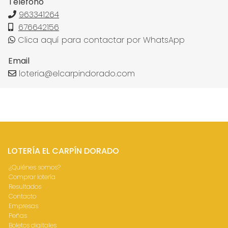
Teléfono
963341264
676642156
Clica aquí para contactar por WhatsApp
Email
loteria@elcarpindorado.com
LOTERÍA EL CARPÍN DORADO
¿Quiénes somos?
Comprar lotería
Resultados
Contacto
Empresas
Peñas
Boletos digitales