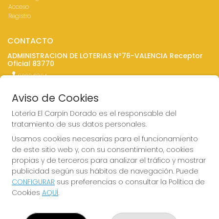
Acceso
Registro
CONTACTO
ADMINISTRACION DE LOTERIAS Nº76-VALENCIA Receptor
Oficial 83770
963341264
Clica aquí para contactar por WhatsApp
676642156
Aviso de Cookies
loteria@elcarpindorado.com
Lotería El Carpín Dorado es el responsable del
Calle San Valero, 4 bajo
tratamiento de sus datos personales.
Valencia, 46005
(Valencia) España
Usamos cookies necesarias para el funcionamiento
de este sitio web y, con su consentimiento, cookies
LEGAL
propias y de terceros para analizar el tráfico y mostrar
publicidad según sus hábitos de navegación. Puede
Aviso Legal
CONFIGURAR
sus preferencias o consultar la Política de
Política de Privacidad
Cookies
AQUÍ
.
Política de Cookies
Condiciones de Compra
Tienda de Lotería Nacional