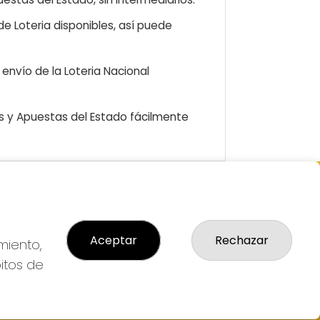
e Loteria disponibles, así puede
envío de la Loteria Nacional
as y Apuestas del Estado fácilmente
GAL
so Legal
Aceptar
Rechazar
ítica de Privacidad
miento,
ítica de Cookies
bitos de
diciones de Compra
da de Lotería Nacional
o aceptado con tarjeta