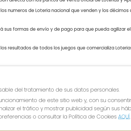
n los numeros de Loteria nacional que venden y los décimos d
á sus formas de envío y de pago para que pueda agilizar el 
os resultados de todos los juegos que comercializa Loteri
CONTACTO
LE
nsable del tratamiento de sus datos personales.
ADMINISTRACION DE LOTERIAS Nº76-VALENCIA
Avi
Receptor Oficial 83770
Pol
ncionamiento de este sitio web y, con su consenti
Pol
963341264
alizar el tráfico y mostrar publicidad según sus há
Con
Clica aquí para contactar por WhatsApp
676642156
referencias o consultar la Política de Cookies
AQUÍ
.
Tien
loteria@elcarpindorado.com
Pag
Calle San Valero, 4 bajo