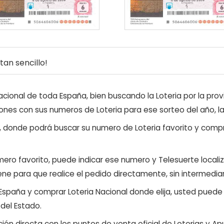
an sencillo!
ional de toda España, bien buscando la Loteria por la provi
ones con sus numeros de Loteria para ese sorteo del año, l
, donde podrá buscar su numero de Loteria favorito y compr
ero favorito, puede indicar ese numero y Telesuerte locali
ene para que realice el pedido directamente, sin intermediar
 España y comprar Loteria Nacional donde elija, usted pued
 del Estado.
ón directa con los puntos de venta oficial de Loterias y Apu