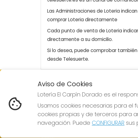
Las Administraciones de Loteria indica
comprar Loteria directamente
Cada punto de venta de Loteria indicar
directamente a su domicilio.
Si lo desea, puede comprobar también l
desde Telesuerte.
Aviso de Cookies
LOTERÍA EL CARPÍN DORADO
Lotería El Carpín Dorado es el respo
¿Quiénes somos?
Comprar lotería
Usamos cookies necesarias para el fu
Resultados
cookies propias y de terceros para an
Contacto
Empresas
navegación. Puede
CONFIGURAR
sus p
Peñas
Boletos digitales