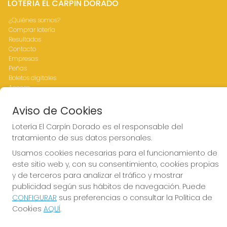
LOTERÍA EL CARPÍN DORADO
¿Quiénes somos?
Comprar lotería
Resultados
Contacto
Empresas
Peñas
Boletos digitales
Acceso
Registro
Aviso de Cookies
CONTACTO
Lotería El Carpín Dorado es el responsable del
tratamiento de sus datos personales.
ADMINISTRACION DE LOTERIAS Nº76-VALENCIA Receptor
Oficial 83770
Usamos cookies necesarias para el funcionamiento de
963341264
este sitio web y, con su consentimiento, cookies propias
Clica aquí para contactar por WhatsApp
y de terceros para analizar el tráfico y mostrar
676642156
publicidad según sus hábitos de navegación. Puede
loteria@elcarpindorado.com
CONFIGURAR
sus preferencias o consultar la Política de
Calle San Valero, 4 bajo
Cookies
AQUÍ
.
Valencia, 46005
(Valencia) España