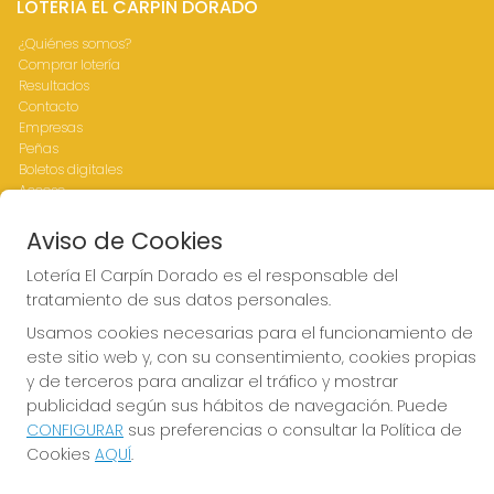
LOTERÍA EL CARPÍN DORADO
¿Quiénes somos?
Comprar lotería
Resultados
Contacto
Empresas
Peñas
Boletos digitales
Acceso
Registro
Aviso de Cookies
CONTACTO
Lotería El Carpín Dorado es el responsable del
tratamiento de sus datos personales.
ADMINISTRACION DE LOTERIAS Nº76-VALENCIA Receptor
Oficial 83770
Usamos cookies necesarias para el funcionamiento de
963341264
este sitio web y, con su consentimiento, cookies propias
Clica aquí para contactar por WhatsApp
y de terceros para analizar el tráfico y mostrar
676642156
publicidad según sus hábitos de navegación. Puede
loteria@elcarpindorado.com
CONFIGURAR
sus preferencias o consultar la Política de
Calle San Valero, 4 bajo
Cookies
AQUÍ
.
Valencia, 46005
(Valencia) España