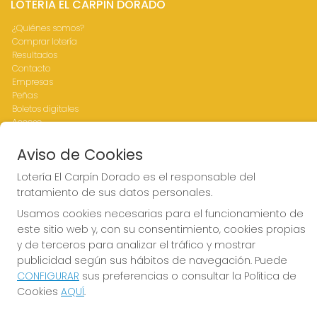
LOTERÍA EL CARPÍN DORADO
¿Quiénes somos?
Comprar lotería
Resultados
Contacto
Empresas
Peñas
Boletos digitales
Acceso
Registro
Aviso de Cookies
CONTACTO
Lotería El Carpín Dorado es el responsable del
tratamiento de sus datos personales.
ADMINISTRACION DE LOTERIAS Nº76-VALENCIA Receptor
Oficial 83770
Usamos cookies necesarias para el funcionamiento de
963341264
este sitio web y, con su consentimiento, cookies propias
Clica aquí para contactar por WhatsApp
y de terceros para analizar el tráfico y mostrar
676642156
publicidad según sus hábitos de navegación. Puede
loteria@elcarpindorado.com
CONFIGURAR
sus preferencias o consultar la Política de
Calle San Valero, 4 bajo
Cookies
AQUÍ
.
Valencia, 46005
(Valencia) España