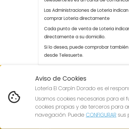
Las Administraciones de Loteria indica
comprar Loteria directamente
Cada punto de venta de Loteria indicar
directamente a su domicilio.
Si lo desea, puede comprobar también l
desde Telesuerte.
Aviso de Cookies
LOTERÍA EL CARPÍN DORADO
Lotería El Carpín Dorado es el respo
¿Quiénes somos?
Comprar lotería
Usamos cookies necesarias para el fu
Resultados
cookies propias y de terceros para an
Contacto
Empresas
navegación. Puede
CONFIGURAR
sus p
Peñas
Boletos digitales