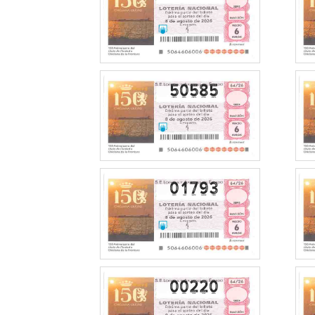
50585
01793
00220