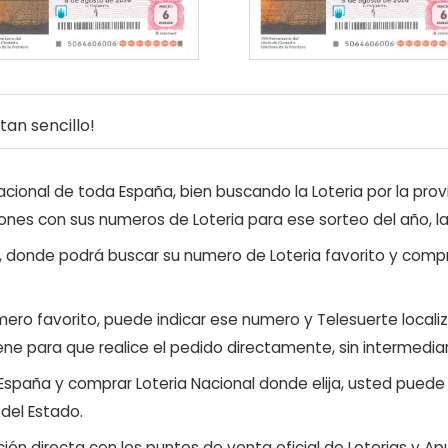
an sencillo!
ional de toda España, bien buscando la Loteria por la provi
ones con sus numeros de Loteria para ese sorteo del año, l
, donde podrá buscar su numero de Loteria favorito y compr
ero favorito, puede indicar ese numero y Telesuerte locali
ene para que realice el pedido directamente, sin intermediar
 España y comprar Loteria Nacional donde elija, usted pued
 del Estado.
ón directa con los puntos de venta oficial de Loterias y Apu