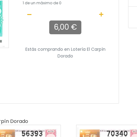
1
de un máximo de 0
6,00 €
Estás comprando en
Lotería El Carpín
Dorado
arpín Dorado
56393
70340