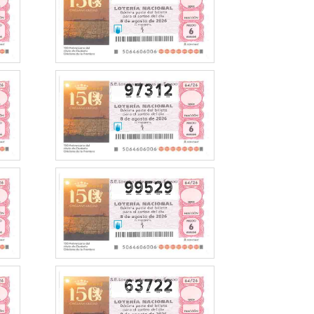
97312
99529
63722