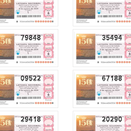
79848
35494
09522
67188
29418
20290