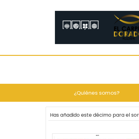
¿Quiénes somos?
Has añadido este décimo para el s
96679