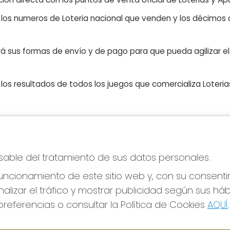
n los numeros de Loteria nacional que venden y los décimos d
á sus formas de envío y de pago para que pueda agilizar el 
os resultados de todos los juegos que comercializa Loteri
CONTACTO
LE
nsable del tratamiento de sus datos personales.
ADMINISTRACION DE LOTERIAS Nº76-VALENCIA
Avi
Receptor Oficial 83770
Pol
ncionamiento de este sitio web y, con su consenti
Pol
963341264
alizar el tráfico y mostrar publicidad según sus há
Con
Clica aquí para contactar por WhatsApp
676642156
referencias o consultar la Política de Cookies
AQUÍ
.
Tien
loteria@elcarpindorado.com
Pag
Calle San Valero, 4 bajo