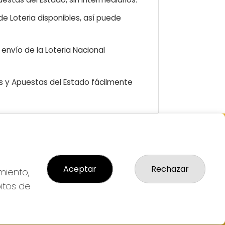
e Loteria disponibles, así puede
envío de la Loteria Nacional
as y Apuestas del Estado fácilmente
GAL
so Legal
Aceptar
Rechazar
ítica de Privacidad
miento,
ítica de Cookies
bitos de
diciones de Compra
da de Lotería Nacional
o aceptado con tarjeta