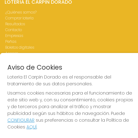
LOTERÍA EL CARPÍN DORADO
¿Quiénes somos?
Comprar lotería
Resultados
Contacto
Empresas
Peñas
Boletos digitales
Acceso
Registro
Aviso de Cookies
CONTACTO
Lotería El Carpín Dorado es el responsable del
tratamiento de sus datos personales.
ADMINISTRACION DE LOTERIAS Nº76-VALENCIA Receptor
Oficial 83770
Usamos cookies necesarias para el funcionamiento de
963341264
este sitio web y, con su consentimiento, cookies propias
Clica aquí para contactar por WhatsApp
y de terceros para analizar el tráfico y mostrar
676642156
publicidad según sus hábitos de navegación. Puede
loteria@elcarpindorado.com
CONFIGURAR
sus preferencias o consultar la Política de
Calle San Valero, 4 bajo
Cookies
AQUÍ
.
Valencia, 46005
(Valencia) España