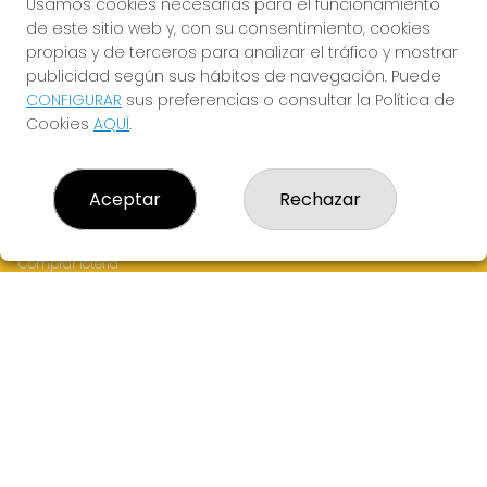
Usamos cookies necesarias para el funcionamiento
de este sitio web y, con su consentimiento, cookies
JUGAR LA QUINIELA
propias y de terceros para analizar el tráfico y mostrar
publicidad según sus hábitos de navegación. Puede
CONFIGURAR
sus preferencias o consultar la Política de
Cookies
AQUÍ
.
Aceptar
Rechazar
LOTERÍA EL CARPÍN DORADO
¿Quiénes somos?
Comprar lotería
Resultados
Contacto
Empresas
Peñas
Boletos digitales
Acceso
Registro
CONTACTO