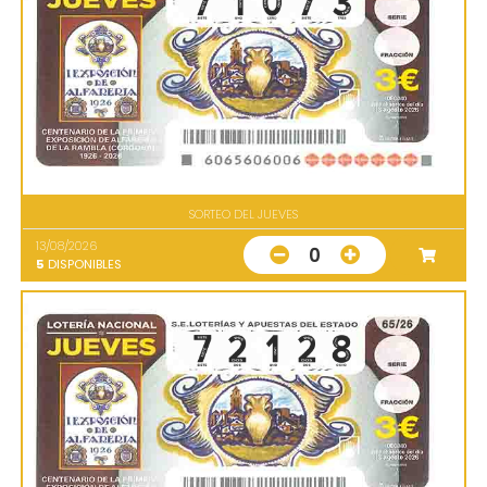
SORTEO DEL JUEVES
13/08/2026
0
5
DISPONIBLES