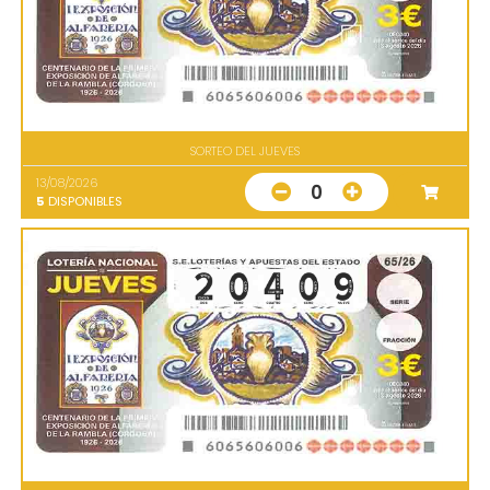
SORTEO DEL JUEVES
13/08/2026
0
5
DISPONIBLES