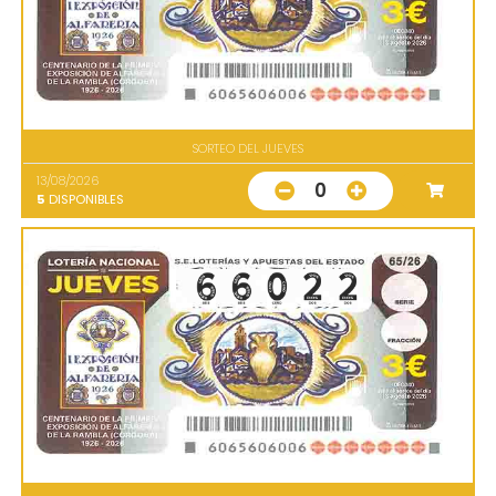
SORTEO DEL JUEVES
13/08/2026
0
5
DISPONIBLES