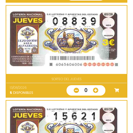
SORTEO DEL JUEVES
13/08/2026
0
5
DISPONIBLES