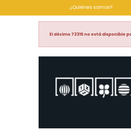
¿Quiénes somos?
El décimo 73315 no está disponible pa