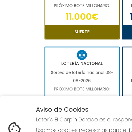
PRÓXIMO BOTE MILLONARIO:
11.000€
¡SUERTE!
LOTERÍA NACIONAL
Sorteo de loterÍa nacional 08-
08-2026
PRÓXIMO BOTE MILLONARIO:
600.000€
Aviso de Cookies
COMPRAR LOTERÍA
Lotería El Carpín Dorado es el respo
NACIONAL
Usamos cookies necesarias para el fu