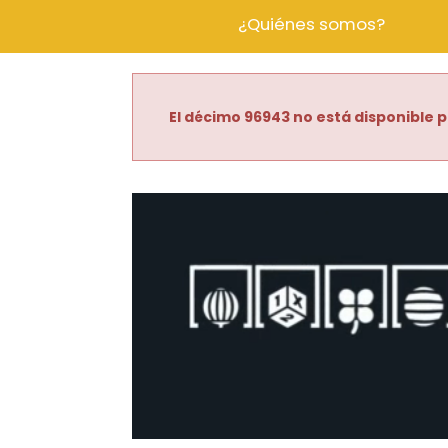
¿Quiénes somos?
El décimo 96943 no está disponible p