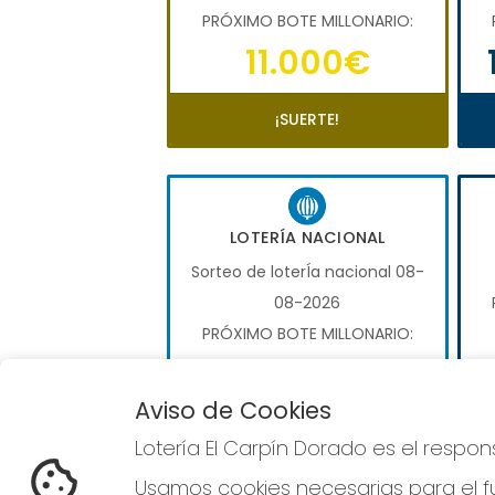
PRÓXIMO BOTE MILLONARIO:
11.000€
¡SUERTE!
LOTERÍA NACIONAL
Sorteo de loterÍa nacional 08-
08-2026
PRÓXIMO BOTE MILLONARIO:
600.000€
Aviso de Cookies
COMPRAR LOTERÍA
Lotería El Carpín Dorado es el respo
NACIONAL
Usamos cookies necesarias para el fu