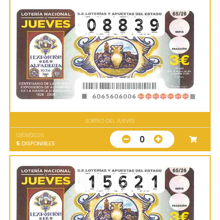
SORTEO DEL JUEVES
13/08/2026
0
5
DISPONIBLES