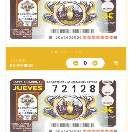
SORTEO DEL JUEVES
13/08/2026
0
5
DISPONIBLES