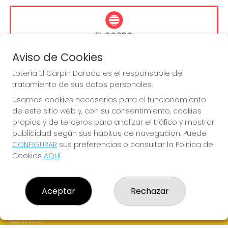
EL GORDO
Sorteo del día 16-08-2026
Aviso de Cookies
PRÓXIMO BOTE MILLONARIO:
Lotería El Carpín Dorado es el responsable del
13.200.000€
tratamiento de sus datos personales.
Usamos cookies necesarias para el funcionamiento
JUGAR EL GORDO
de este sitio web y, con su consentimiento, cookies
propias y de terceros para analizar el tráfico y mostrar
publicidad según sus hábitos de navegación. Puede
CONFIGURAR
sus preferencias o consultar la Política de
Cookies
AQUÍ
.
LOTERÍA EL CARPÍN DORADO
Aceptar
Rechazar
¿Quiénes somos?
Comprar lotería
Resultados