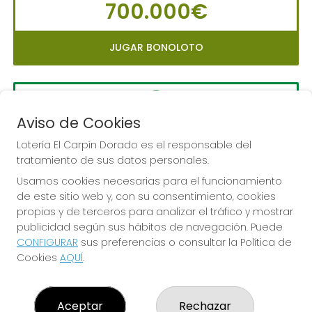
700.000€
JUGAR BONOLOTO
Aviso de Cookies
LA PRIMITIVA
Sorteo del día 10-08-2026
Lotería El Carpín Dorado es el responsable del
tratamiento de sus datos personales.
PRÓXIMO BOTE MILLONARIO:
Usamos cookies necesarias para el funcionamiento
56.000.000€
de este sitio web y, con su consentimiento, cookies
propias y de terceros para analizar el tráfico y mostrar
JUGAR LA PRIMITIVA
publicidad según sus hábitos de navegación. Puede
CONFIGURAR
sus preferencias o consultar la Política de
Cookies
AQUÍ
.
Aceptar
Rechazar