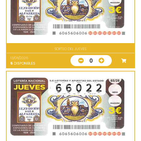
SORTEO DEL JUEVES
13/08/2026
0
5
DISPONIBLES