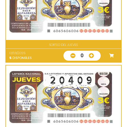
SORTEO DEL JUEVES
13/08/2026
0
5
DISPONIBLES