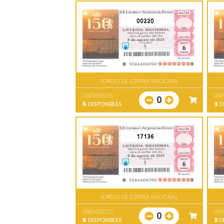
00220
SORTEO DE LOTERIA NACIONAL
08/08/2026
08/
0
5
DISPONIBLES
3
D
17136
SORTEO DE LOTERIA NACIONAL
08/08/2026
08/
0
5
DISPONIBLES
2
DI