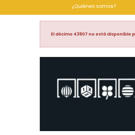
¿Quiénes somos?
El décimo 43907 no está disponible p