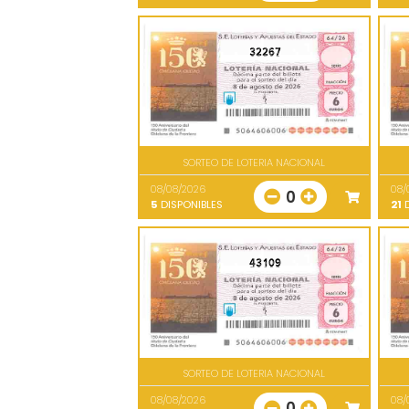
32267
SORTEO DE LOTERIA NACIONAL
08/08/2026
08/
0
5
DISPONIBLES
21
D
43109
SORTEO DE LOTERIA NACIONAL
08/08/2026
08/
0