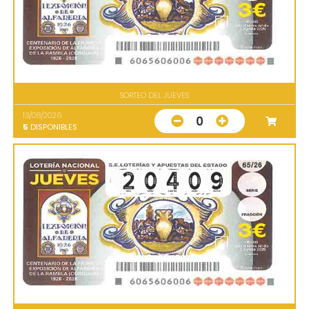
SORTEO DEL JUEVES
13/08/2026
0
5
DISPONIBLES