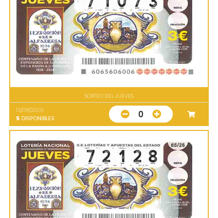
SORTEO DEL JUEVES
13/08/2026
0
5
DISPONIBLES