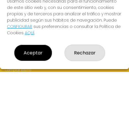
Usamos cookies necesarias para el funcionamiento
de este sitio web y, con su consentimiento, cookies
JUGAR LA QUINIELA
propias y de terceros para analizar el tráfico y mostrar
publicidad según sus hábitos de navegación. Puede
CONFIGURAR
sus preferencias o consultar la Política de
Cookies
AQUÍ
.
Aceptar
Rechazar
LOTERÍA EL CARPÍN DORADO
¿Quiénes somos?
Comprar lotería
Resultados
Contacto
Empresas
Peñas
Boletos digitales
Acceso
Registro
CONTACTO