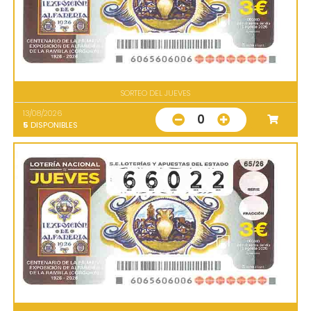
SORTEO DEL JUEVES
13/08/2026
0
5
DISPONIBLES