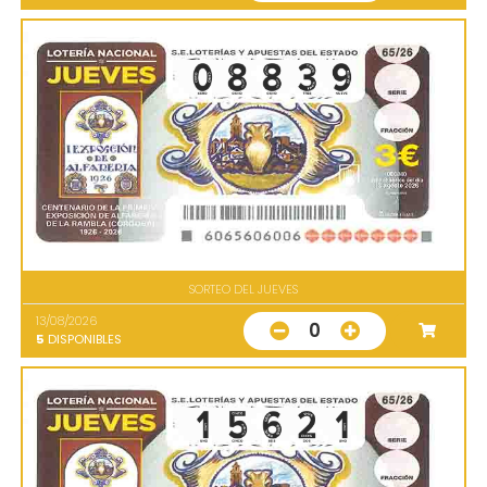
SORTEO DEL JUEVES
13/08/2026
0
5
DISPONIBLES