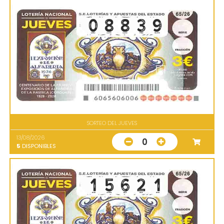
SORTEO DEL JUEVES
13/08/2026
0
5
DISPONIBLES