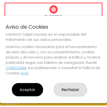
EL GORDO
Sorteo del día 16-08-2026
Aviso de Cookies
PRÓXIMO BOTE MILLONARIO:
Lotería El Carpín Dorado es el responsable del
13.200.000€
tratamiento de sus datos personales.
Usamos cookies necesarias para el funcionamiento
JUGAR EL GORDO
de este sitio web y, con su consentimiento, cookies
propias y de terceros para analizar el tráfico y mostrar
publicidad según sus hábitos de navegación. Puede
CONFIGURAR
sus preferencias o consultar la Política de
Cookies
AQUÍ
.
LOTERÍA EL CARPÍN DORADO
Aceptar
Rechazar
¿Quiénes somos?
Comprar lotería
Resultados