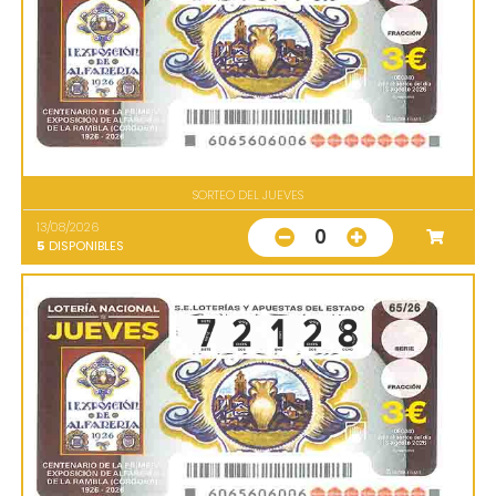
SORTEO DEL JUEVES
13/08/2026
0
5
DISPONIBLES