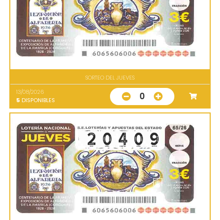
SORTEO DEL JUEVES
13/08/2026
0
5
DISPONIBLES