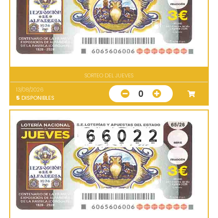
SORTEO DEL JUEVES
13/08/2026
0
5
DISPONIBLES