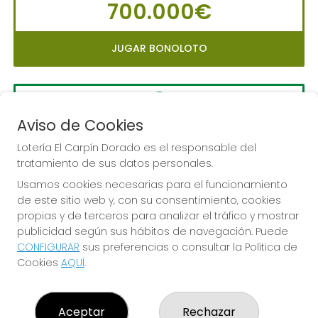
700.000€
JUGAR BONOLOTO
Aviso de Cookies
LA PRIMITIVA
Sorteo del día 10-08-2026
Lotería El Carpín Dorado es el responsable del
tratamiento de sus datos personales.
PRÓXIMO BOTE MILLONARIO:
Usamos cookies necesarias para el funcionamiento
56.000.000€
de este sitio web y, con su consentimiento, cookies
propias y de terceros para analizar el tráfico y mostrar
JUGAR LA PRIMITIVA
publicidad según sus hábitos de navegación. Puede
CONFIGURAR
sus preferencias o consultar la Política de
Cookies
AQUÍ
.
Aceptar
Rechazar