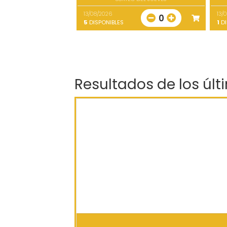
13/08/2026
13/
0
5
DISPONIBLES
1
DI
Resultados de los últ