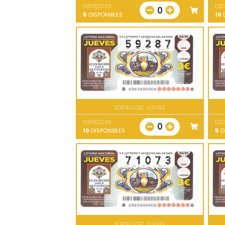
13/08/2026
13/
0
5
DISPONIBLES
10
D
SORTEO DEL JUEVES
13/08/2026
13/
0
10
DISPONIBLES
5
D
SORTEO DEL JUEVES