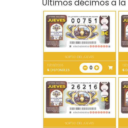
Últimos décimos a la
SORTEO DEL JUEVES
13/08/2026
13/
0
5
DISPONIBLES
5
D
SORTEO DEL JUEVES