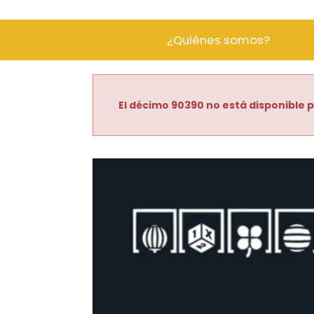
¿Quiénes somos?
El décimo 90390 no está disponible p