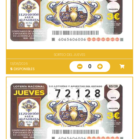
SORTEO DEL JUEVES
13/08/2026
0
5
DISPONIBLES