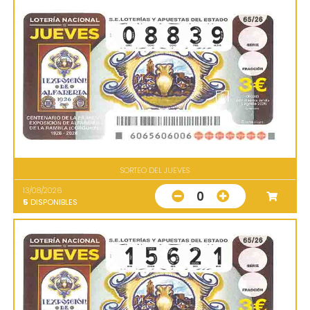
SORTEO DEL JUEVES
13/08/2026
0
5
DISPONIBLES