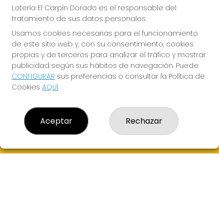
QUINIGOL
Lotería El Carpín Dorado es el responsable del
Sorteo del día 16-08-2026
tratamiento de sus datos personales.
PRÓXIMO BOTE MILLONARIO:
Usamos cookies necesarias para el funcionamiento
de este sitio web y, con su consentimiento, cookies
0€
propias y de terceros para analizar el tráfico y mostrar
publicidad según sus hábitos de navegación. Puede
¡SUERTE!
CONFIGURAR
sus preferencias o consultar la Política de
Cookies
AQUÍ
.
Aceptar
Rechazar
LOTERÍA EL CARPÍN DORADO
¿Quiénes somos?
Comprar lotería
Resultados
Contacto
Empresas
Peñas
Boletos digitales