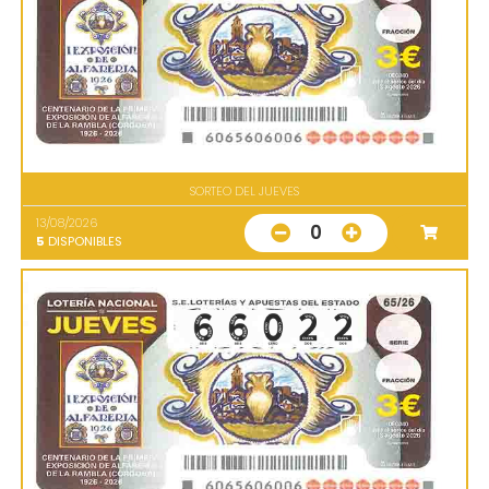
SORTEO DEL JUEVES
13/08/2026
0
5
DISPONIBLES