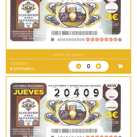
SORTEO DEL JUEVES
13/08/2026
0
5
DISPONIBLES