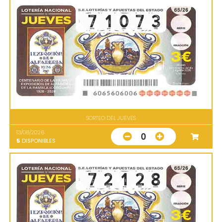
SORTEO DEL JUEVES
13/08/2026
0
5
DISPONIBLES