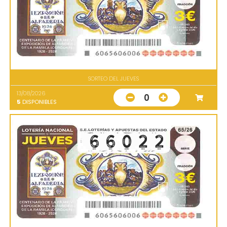
SORTEO DEL JUEVES
13/08/2026
0
5
DISPONIBLES