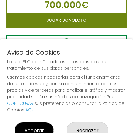
700.000€
JUGAR BONOLOTO
Aviso de Cookies
LA PRIMITIVA
Sorteo del día 10-08-2026
Lotería El Carpín Dorado es el responsable del
tratamiento de sus datos personales.
PRÓXIMO BOTE MILLONARIO:
Usamos cookies necesarias para el funcionamiento
56.000.000€
de este sitio web y, con su consentimiento, cookies
propias y de terceros para analizar el tráfico y mostrar
JUGAR LA PRIMITIVA
publicidad según sus hábitos de navegación. Puede
CONFIGURAR
sus preferencias o consultar la Política de
Cookies
AQUÍ
.
Aceptar
Rechazar