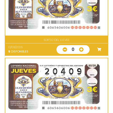
SORTEO DEL JUEVES
13/08/2026
0
5
DISPONIBLES