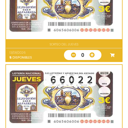
SORTEO DEL JUEVES
13/08/2026
0
5
DISPONIBLES