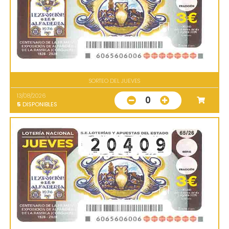
SORTEO DEL JUEVES
13/08/2026
0
5
DISPONIBLES