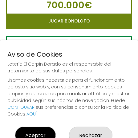
700.000€
JUGAR BONOLOTO
Aviso de Cookies
LA PRIMITIVA
Sorteo del día 10-08-2026
Lotería El Carpín Dorado es el responsable del
tratamiento de sus datos personales.
PRÓXIMO BOTE MILLONARIO:
Usamos cookies necesarias para el funcionamiento
56.000.000€
de este sitio web y, con su consentimiento, cookies
propias y de terceros para analizar el tráfico y mostrar
JUGAR LA PRIMITIVA
publicidad según sus hábitos de navegación. Puede
CONFIGURAR
sus preferencias o consultar la Política de
Cookies
AQUÍ
.
Aceptar
Rechazar