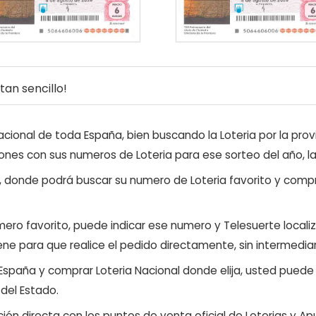
an sencillo!
ional de toda España, bien buscando la Loteria por la provi
ones con sus numeros de Loteria para ese sorteo del año, l
, donde podrá buscar su numero de Loteria favorito y compr
ero favorito, puede indicar ese numero y Telesuerte locali
ene para que realice el pedido directamente, sin intermediar
 España y comprar Loteria Nacional donde elija, usted pued
 del Estado.
ón directa con los puntos de venta oficial de Loterias y Apu