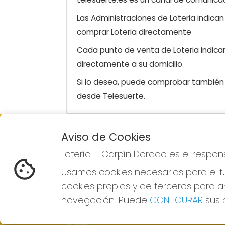
Las Administraciones de Loteria indica
comprar Loteria directamente
Cada punto de venta de Loteria indicar
directamente a su domicilio.
Si lo desea, puede comprobar también l
desde Telesuerte.
Aviso de Cookies
LOTERÍA EL CARPÍN DORADO
Lotería El Carpín Dorado es el respo
¿Quiénes somos?
Comprar lotería
Usamos cookies necesarias para el fu
Resultados
cookies propias y de terceros para an
Contacto
Empresas
navegación. Puede
CONFIGURAR
sus p
Peñas
Boletos digitales