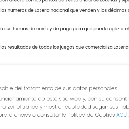
n los numeros de Loteria nacional que venden y los décimos d
á sus formas de envío y de pago para que pueda agilizar el 
os resultados de todos los juegos que comercializa Loteri
CONTACTO
LE
nsable del tratamiento de sus datos personales.
ADMINISTRACION DE LOTERIAS Nº76-VALENCIA
Avi
Receptor Oficial 83770
Pol
ncionamiento de este sitio web y, con su consenti
Pol
963341264
alizar el tráfico y mostrar publicidad según sus há
Con
Clica aquí para contactar por WhatsApp
676642156
referencias o consultar la Política de Cookies
AQUÍ
.
Tien
loteria@elcarpindorado.com
Pag
Calle San Valero, 4 bajo