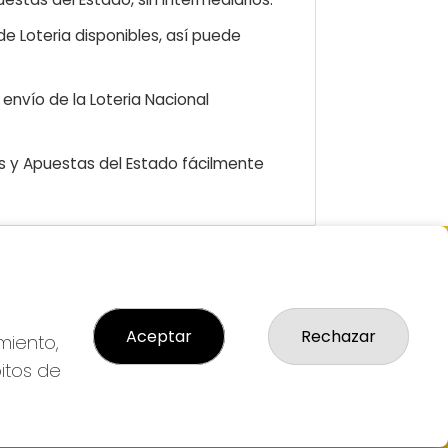
e Loteria disponibles, así puede
envío de la Loteria Nacional
as y Apuestas del Estado fácilmente
GAL
so Legal
Aceptar
Rechazar
ítica de Privacidad
miento,
ítica de Cookies
bitos de
diciones de Compra
da de Lotería Nacional
o aceptado con tarjeta