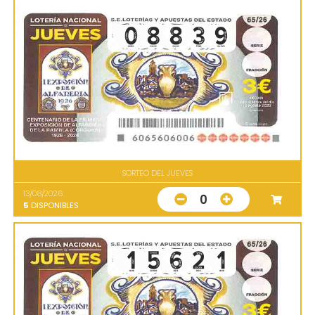
SORTEO DEL JUEVES
13/08/2026
0
5
DISPONIBLES