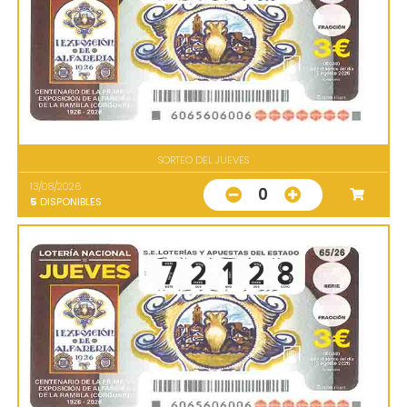
SORTEO DEL JUEVES
13/08/2026
0
5
DISPONIBLES