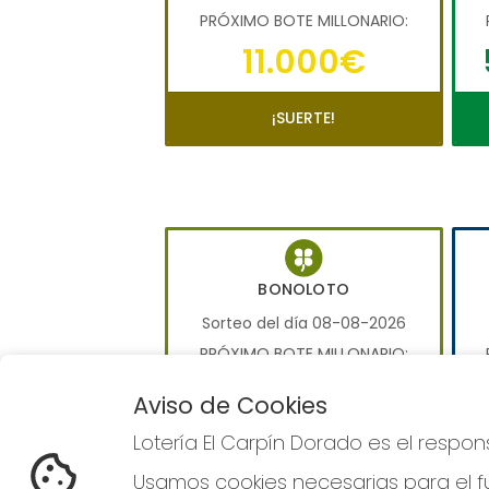
PRÓXIMO BOTE MILLONARIO:
11.000€
¡SUERTE!
BONOLOTO
Sorteo del día 08-08-2026
PRÓXIMO BOTE MILLONARIO:
0€
Aviso de Cookies
Lotería El Carpín Dorado es el respo
JUGAR BONOLOTO
Usamos cookies necesarias para el fu