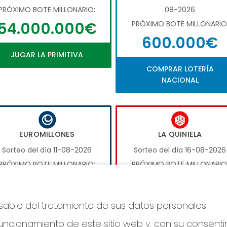
PRÓXIMO BOTE MILLONARIO:
08-2026
54.000.000€
PRÓXIMO BOTE MILLONARIO
600.000€
JUGAR LA PRIMITIVA
COMPRAR LOTERÍA
NACIONAL
EUROMILLONES
LA QUINIELA
Sorteo del día 11-08-2026
Sorteo del día 16-08-2026
PRÓXIMO BOTE MILLONARIO:
PRÓXIMO BOTE MILLONARIO
17.000.000€
1.000.000€
nsable del tratamiento de sus datos personales.
JUGAR EUROMILLONES
JUGAR LA QUINIELA
ncionamiento de este sitio web y, con su consenti