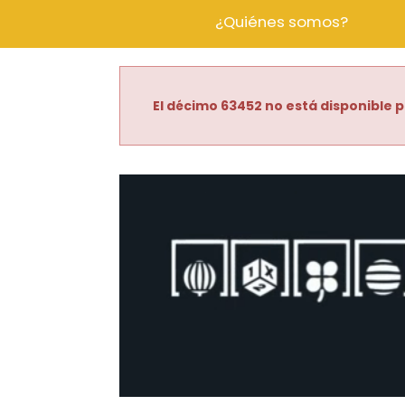
¿Quiénes somos?
El décimo 63452 no está disponible p