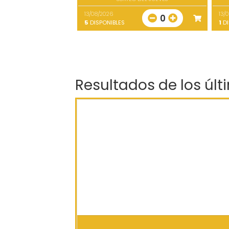
13/08/2026
13/
0
5
DISPONIBLES
1
DI
Resultados de los últ