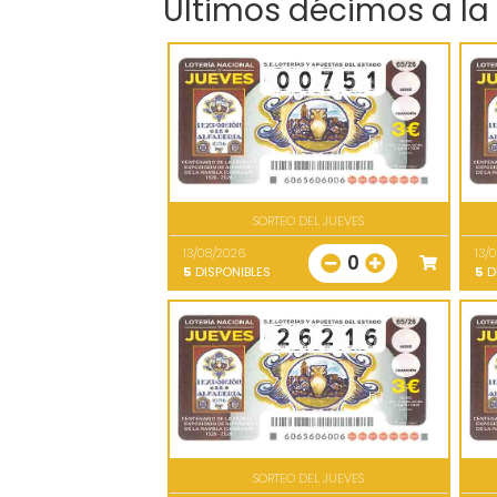
Últimos décimos a la
SORTEO DEL JUEVES
13/08/2026
13/
0
5
DISPONIBLES
5
D
SORTEO DEL JUEVES