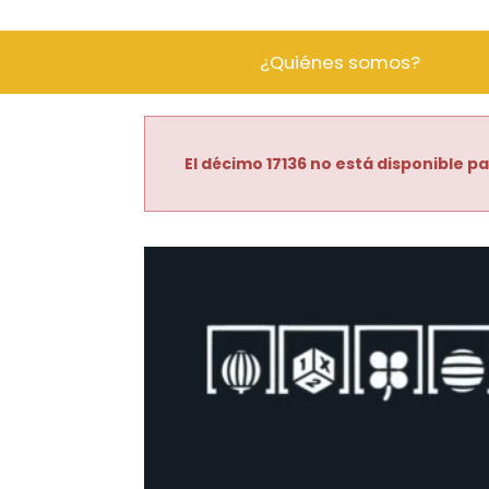
¿Quiénes somos?
El décimo 17136 no está disponible pa