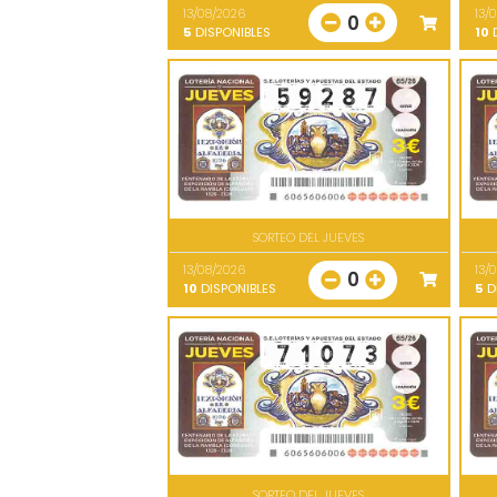
13/08/2026
13/
0
5
DISPONIBLES
10
D
SORTEO DEL JUEVES
13/08/2026
13/
0
10
DISPONIBLES
5
D
SORTEO DEL JUEVES