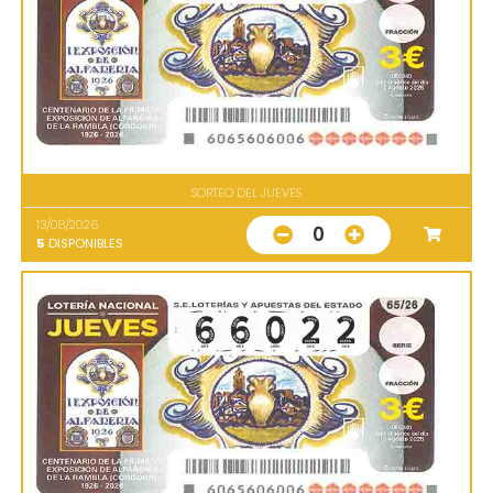
SORTEO DEL JUEVES
13/08/2026
0
5
DISPONIBLES