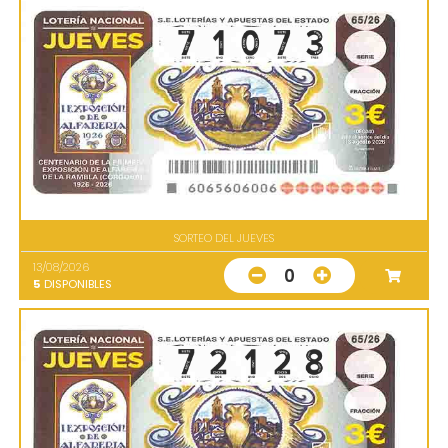
SORTEO DEL JUEVES
13/08/2026
0
5
DISPONIBLES