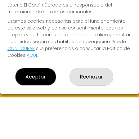
QUINIGOL
Lotería El Carpín Dorado es el responsable del
Sorteo del día 16-08-2026
tratamiento de sus datos personales.
PRÓXIMO BOTE MILLONARIO:
Usamos cookies necesarias para el funcionamiento
de este sitio web y, con su consentimiento, cookies
0€
propias y de terceros para analizar el tráfico y mostrar
publicidad según sus hábitos de navegación. Puede
¡SUERTE!
CONFIGURAR
sus preferencias o consultar la Política de
Cookies
AQUÍ
.
Aceptar
Rechazar
LOTERÍA EL CARPÍN DORADO
¿Quiénes somos?
Comprar lotería
Resultados
Contacto
Empresas
Peñas
Boletos digitales