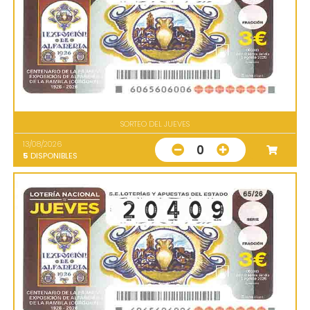
SORTEO DEL JUEVES
13/08/2026
0
5
DISPONIBLES