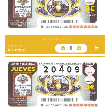
SORTEO DEL JUEVES
13/08/2026
0
5
DISPONIBLES