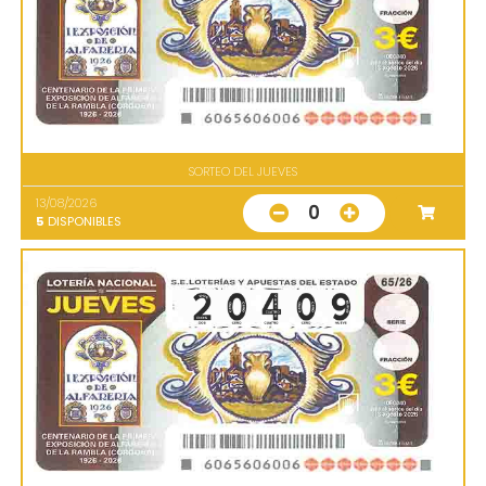
SORTEO DEL JUEVES
13/08/2026
0
5
DISPONIBLES