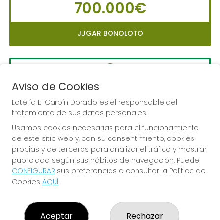
700.000€
JUGAR BONOLOTO
Aviso de Cookies
LA PRIMITIVA
Sorteo del día 10-08-2026
Lotería El Carpín Dorado es el responsable del
tratamiento de sus datos personales.
PRÓXIMO BOTE MILLONARIO:
Usamos cookies necesarias para el funcionamiento
56.000.000€
de este sitio web y, con su consentimiento, cookies
propias y de terceros para analizar el tráfico y mostrar
JUGAR LA PRIMITIVA
publicidad según sus hábitos de navegación. Puede
CONFIGURAR
sus preferencias o consultar la Política de
Cookies
AQUÍ
.
Aceptar
Rechazar