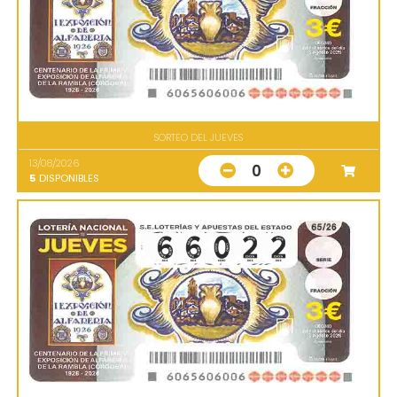
SORTEO DEL JUEVES
13/08/2026
0
5
DISPONIBLES