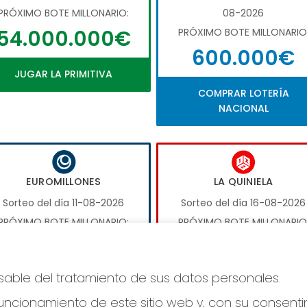
PRÓXIMO BOTE MILLONARIO:
08-2026
54.000.000€
PRÓXIMO BOTE MILLONARIO
600.000€
JUGAR LA PRIMITIVA
COMPRAR LOTERÍA
NACIONAL
EUROMILLONES
LA QUINIELA
Sorteo del día 11-08-2026
Sorteo del día 16-08-2026
PRÓXIMO BOTE MILLONARIO:
PRÓXIMO BOTE MILLONARIO
17.000.000€
1.000.000€
nsable del tratamiento de sus datos personales.
JUGAR EUROMILLONES
JUGAR LA QUINIELA
ncionamiento de este sitio web y, con su consenti