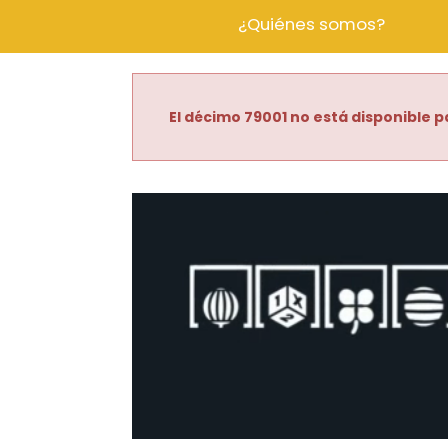
¿Quiénes somos?
El décimo 79001 no está disponible p