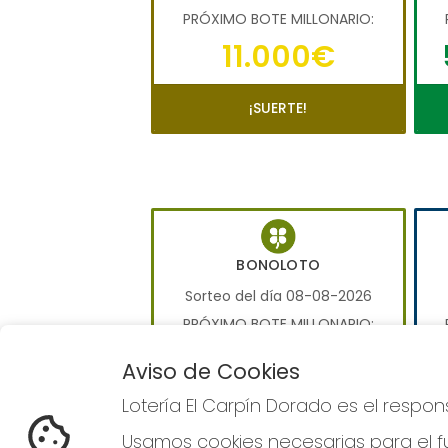
PRÓXIMO BOTE MILLONARIO:
11.000€
¡SUERTE!
BONOLOTO
Sorteo del día 08-08-2026
PRÓXIMO BOTE MILLONARIO:
0€
Aviso de Cookies
Lotería El Carpín Dorado es el respo
JUGAR BONOLOTO
Usamos cookies necesarias para el fu