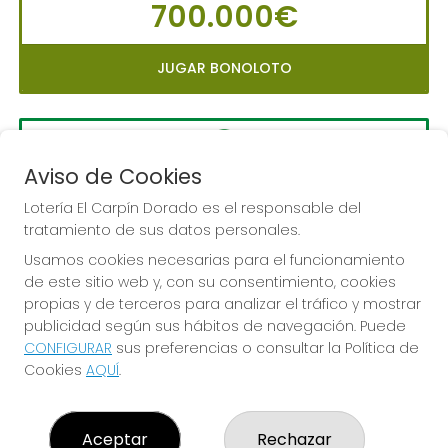
700.000€
JUGAR BONOLOTO
Aviso de Cookies
LA PRIMITIVA
Sorteo del día 10-08-2026
Lotería El Carpín Dorado es el responsable del
tratamiento de sus datos personales.
PRÓXIMO BOTE MILLONARIO:
Usamos cookies necesarias para el funcionamiento
56.000.000€
de este sitio web y, con su consentimiento, cookies
propias y de terceros para analizar el tráfico y mostrar
JUGAR LA PRIMITIVA
publicidad según sus hábitos de navegación. Puede
CONFIGURAR
sus preferencias o consultar la Política de
Cookies
AQUÍ
.
Aceptar
Rechazar