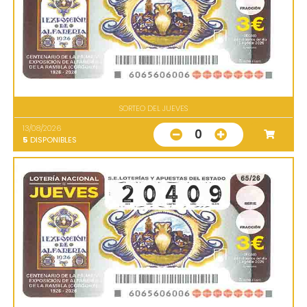
SORTEO DEL JUEVES
13/08/2026
0
5
DISPONIBLES