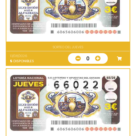
SORTEO DEL JUEVES
13/08/2026
0
5
DISPONIBLES