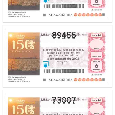
89455
73007