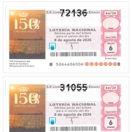
72136
31055