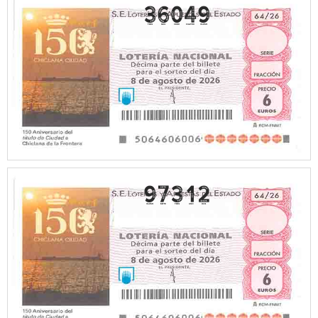
36049
97312