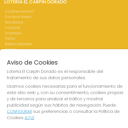
LOTERÍA EL CARPÍN DORADO
¿Quiénes somos?
Comprar lotería
Resultados
Contacto
Empresas
Peñas
Boletos digitales
Acceso
Registro
Aviso de Cookies
CONTACTO
Lotería El Carpín Dorado es el responsable del
tratamiento de sus datos personales.
ADMINISTRACION DE LOTERIAS Nº76-VALENCIA Receptor
Oficial 83770
Usamos cookies necesarias para el funcionamiento de
963341264
este sitio web y, con su consentimiento, cookies propias
Clica aquí para contactar por WhatsApp
y de terceros para analizar el tráfico y mostrar
676642156
publicidad según sus hábitos de navegación. Puede
loteria@elcarpindorado.com
CONFIGURAR
sus preferencias o consultar la Política de
Calle San Valero, 4 bajo
Cookies
AQUÍ
.
Valencia, 46005
(Valencia) España