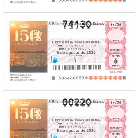
74130
00220