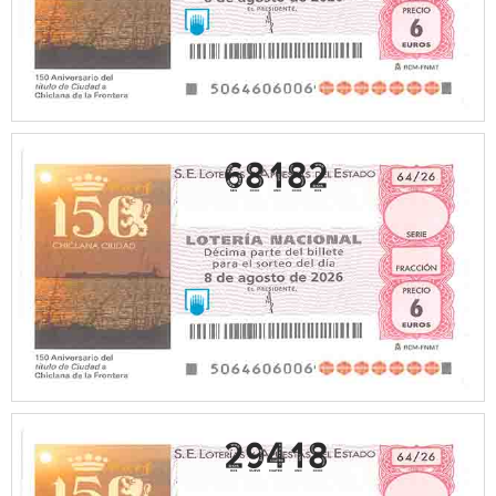
68182
29418