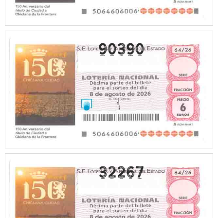
90390
32267