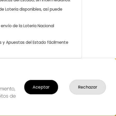
e Loteria disponibles, así puede
envío de la Loteria Nacional
as y Apuestas del Estado fácilmente
GAL
so Legal
Aceptar
Rechazar
ítica de Privacidad
miento,
ítica de Cookies
bitos de
diciones de Compra
da de Lotería Nacional
o aceptado con tarjeta