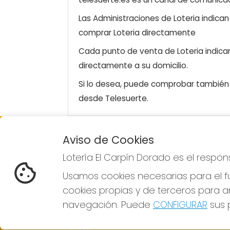
Las Administraciones de Loteria indica
comprar Loteria directamente
Cada punto de venta de Loteria indicar
directamente a su domicilio.
Si lo desea, puede comprobar también l
desde Telesuerte.
Aviso de Cookies
LOTERÍA EL CARPÍN DORADO
Lotería El Carpín Dorado es el respo
¿Quiénes somos?
Comprar lotería
Usamos cookies necesarias para el fu
Resultados
cookies propias y de terceros para an
Contacto
Empresas
navegación. Puede
CONFIGURAR
sus p
Peñas
Boletos digitales