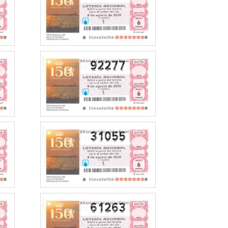
92277
31055
61263