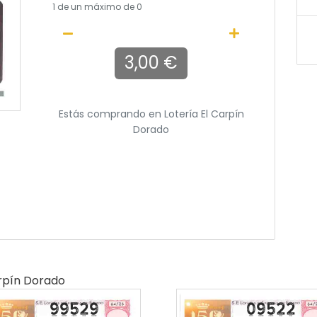
1
de un máximo de 0
3,00 €
Estás comprando en
Lotería El Carpín
Dorado
arpín Dorado
99529
09522