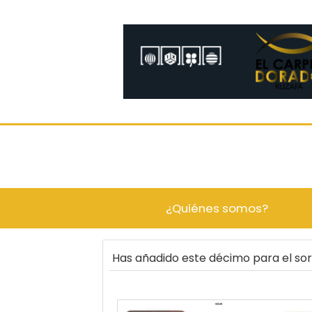
¿Quiénes somos?
Has añadido este décimo para el so
65538