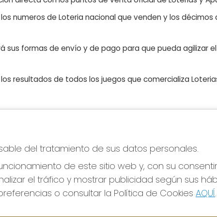
n los numeros de Loteria nacional que venden y los décimos d
á sus formas de envío y de pago para que pueda agilizar el 
os resultados de todos los juegos que comercializa Loteri
CONTACTO
LE
nsable del tratamiento de sus datos personales.
ADMINISTRACION DE LOTERIAS Nº76-VALENCIA
Avi
Receptor Oficial 83770
Pol
ncionamiento de este sitio web y, con su consenti
Pol
963341264
alizar el tráfico y mostrar publicidad según sus há
Con
Clica aquí para contactar por WhatsApp
676642156
referencias o consultar la Política de Cookies
AQUÍ
.
Tien
loteria@elcarpindorado.com
Pag
Calle San Valero, 4 bajo