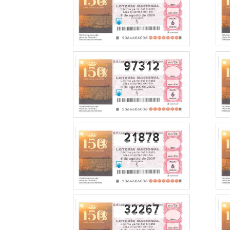
97312
21878
32267