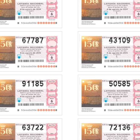
67787
43109
91185
50585
63722
72136