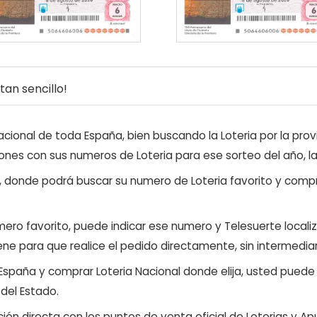
an sencillo!
ional de toda España, bien buscando la Loteria por la provi
ones con sus numeros de Loteria para ese sorteo del año, l
, donde podrá buscar su numero de Loteria favorito y compr
ero favorito, puede indicar ese numero y Telesuerte locali
ene para que realice el pedido directamente, sin intermediar
 España y comprar Loteria Nacional donde elija, usted pued
 del Estado.
ón directa con los puntos de venta oficial de Loterias y Apu