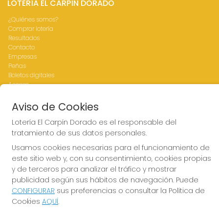
LOTERÍA EL CARPÍN DORADO
¿Quiénes somos?
Comprar lotería
Resultados
Contacto
Empresas
Peñas
Boletos digitales
Acceso
Registro
Aviso de Cookies
CONTACTO
Lotería El Carpín Dorado es el responsable del
tratamiento de sus datos personales.
ADMINISTRACION DE LOTERIAS Nº76-VALENCIA Receptor
Oficial 83770
Usamos cookies necesarias para el funcionamiento de
963341264
este sitio web y, con su consentimiento, cookies propias
Clica aquí para contactar por WhatsApp
y de terceros para analizar el tráfico y mostrar
676642156
publicidad según sus hábitos de navegación. Puede
loteria@elcarpindorado.com
CONFIGURAR
sus preferencias o consultar la Política de
Calle San Valero, 4 bajo
Cookies
AQUÍ
.
Valencia, 46005
(Valencia) España