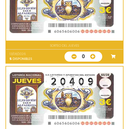
SORTEO DEL JUEVES
13/08/2026
0
5
DISPONIBLES