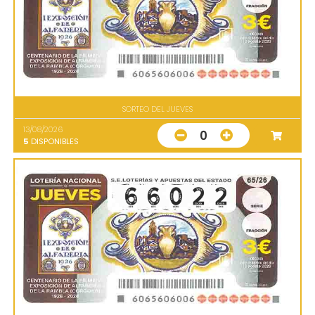
SORTEO DEL JUEVES
13/08/2026
0
5
DISPONIBLES