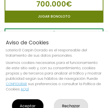
700.000€
JUGAR BONOLOTO
Aviso de Cookies
LA PRIMITIVA
Sorteo del día 10-08-2026
Lotería El Carpín Dorado es el responsable del
tratamiento de sus datos personales.
PRÓXIMO BOTE MILLONARIO:
Usamos cookies necesarias para el funcionamiento
56.000.000€
de este sitio web y, con su consentimiento, cookies
propias y de terceros para analizar el tráfico y mostrar
JUGAR LA PRIMITIVA
publicidad según sus hábitos de navegación. Puede
CONFIGURAR
sus preferencias o consultar la Política de
Cookies
AQUÍ
.
Aceptar
Rechazar