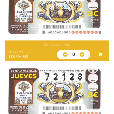
SORTEO DEL JUEVES
13/08/2026
0
5
DISPONIBLES