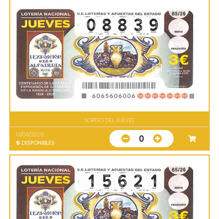
SORTEO DEL JUEVES
13/08/2026
0
5
DISPONIBLES