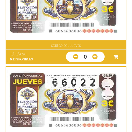
SORTEO DEL JUEVES
13/08/2026
0
5
DISPONIBLES