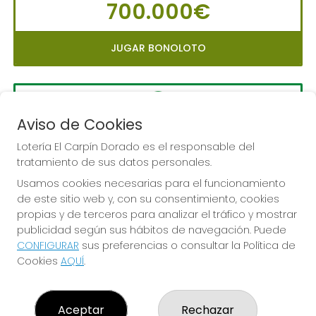
700.000€
JUGAR BONOLOTO
Aviso de Cookies
LA PRIMITIVA
Sorteo del día 10-08-2026
Lotería El Carpín Dorado es el responsable del
tratamiento de sus datos personales.
PRÓXIMO BOTE MILLONARIO:
Usamos cookies necesarias para el funcionamiento
56.000.000€
de este sitio web y, con su consentimiento, cookies
propias y de terceros para analizar el tráfico y mostrar
JUGAR LA PRIMITIVA
publicidad según sus hábitos de navegación. Puede
CONFIGURAR
sus preferencias o consultar la Política de
Cookies
AQUÍ
.
Aceptar
Rechazar