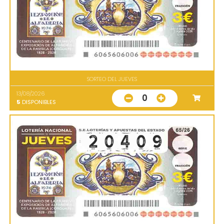
SORTEO DEL JUEVES
13/08/2026
0
5
DISPONIBLES