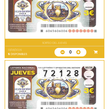
SORTEO DEL JUEVES
13/08/2026
0
5
DISPONIBLES