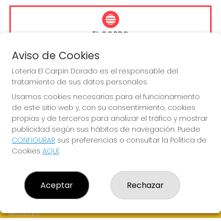
EL GORDO
Sorteo del día 16-08-2026
Aviso de Cookies
PRÓXIMO BOTE MILLONARIO:
Lotería El Carpín Dorado es el responsable del
13.200.000€
tratamiento de sus datos personales.
Usamos cookies necesarias para el funcionamiento
JUGAR EL GORDO
de este sitio web y, con su consentimiento, cookies
propias y de terceros para analizar el tráfico y mostrar
publicidad según sus hábitos de navegación. Puede
CONFIGURAR
sus preferencias o consultar la Política de
Cookies
AQUÍ
.
LOTERÍA EL CARPÍN DORADO
Aceptar
Rechazar
¿Quiénes somos?
Comprar lotería
Resultados