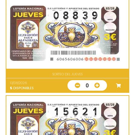
SORTEO DEL JUEVES
13/08/2026
0
5
DISPONIBLES