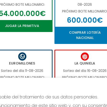
PRÓXIMO BOTE MILLONARIO:
08-2026
54.000.000€
PRÓXIMO BOTE MILLONARIO
600.000€
JUGAR LA PRIMITIVA
COMPRAR LOTERÍA
NACIONAL
EUROMILLONES
LA QUINIELA
Sorteo del día 11-08-2026
Sorteo del día 16-08-2026
PRÓXIMO BOTE MILLONARIO:
PRÓXIMO BOTE MILLONARIO
17.000.000€
1.000.000€
nsable del tratamiento de sus datos personales.
JUGAR EUROMILLONES
JUGAR LA QUINIELA
ncionamiento de este sitio web y, con su consenti