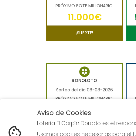
PRÓXIMO BOTE MILLONARIO:
11.000€
¡SUERTE!
BONOLOTO
Sorteo del día 08-08-2026
PRÓXIMO BOTE MILLONARIO:
0€
Aviso de Cookies
Lotería El Carpín Dorado es el respo
JUGAR BONOLOTO
Usamos cookies necesarias para el fu