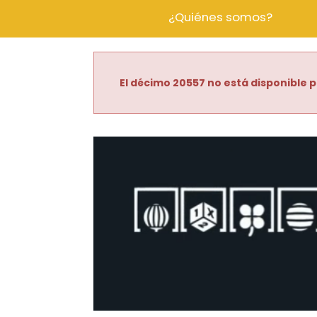
¿Quiénes somos?
El décimo 20557 no está disponible p