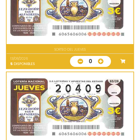
SORTEO DEL JUEVES
13/08/2026
0
5
DISPONIBLES