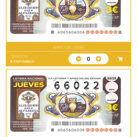
SORTEO DEL JUEVES
13/08/2026
0
5
DISPONIBLES