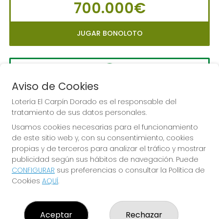
700.000€
JUGAR BONOLOTO
Aviso de Cookies
LA PRIMITIVA
Sorteo del día 10-08-2026
Lotería El Carpín Dorado es el responsable del
tratamiento de sus datos personales.
PRÓXIMO BOTE MILLONARIO:
Usamos cookies necesarias para el funcionamiento
56.000.000€
de este sitio web y, con su consentimiento, cookies
propias y de terceros para analizar el tráfico y mostrar
JUGAR LA PRIMITIVA
publicidad según sus hábitos de navegación. Puede
CONFIGURAR
sus preferencias o consultar la Política de
Cookies
AQUÍ
.
Aceptar
Rechazar