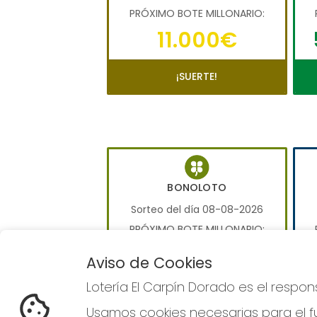
PRÓXIMO BOTE MILLONARIO:
11.000€
¡SUERTE!
BONOLOTO
Sorteo del día 08-08-2026
PRÓXIMO BOTE MILLONARIO:
0€
Aviso de Cookies
Lotería El Carpín Dorado es el respo
JUGAR BONOLOTO
Usamos cookies necesarias para el fu