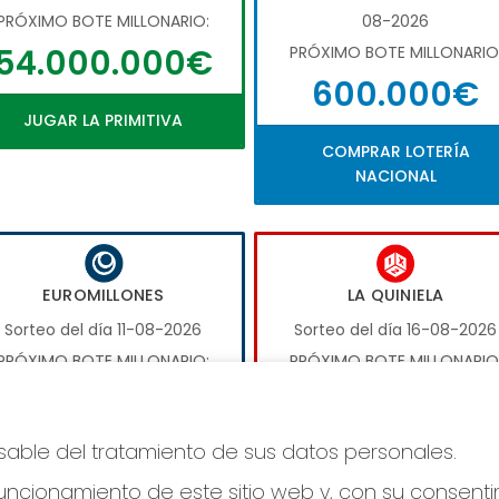
PRÓXIMO BOTE MILLONARIO:
08-2026
54.000.000€
PRÓXIMO BOTE MILLONARIO
600.000€
JUGAR LA PRIMITIVA
COMPRAR LOTERÍA
NACIONAL
EUROMILLONES
LA QUINIELA
Sorteo del día 11-08-2026
Sorteo del día 16-08-2026
PRÓXIMO BOTE MILLONARIO:
PRÓXIMO BOTE MILLONARIO
17.000.000€
1.000.000€
nsable del tratamiento de sus datos personales.
JUGAR EUROMILLONES
JUGAR LA QUINIELA
ncionamiento de este sitio web y, con su consenti