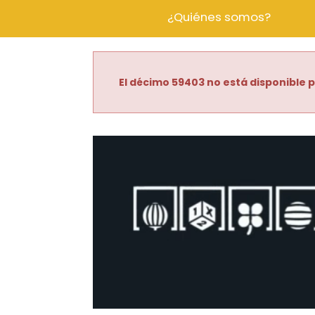
¿Quiénes somos?
El décimo 59403 no está disponible p