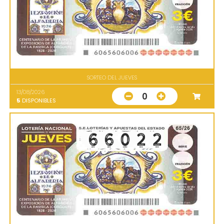
SORTEO DEL JUEVES
13/08/2026
0
5
DISPONIBLES