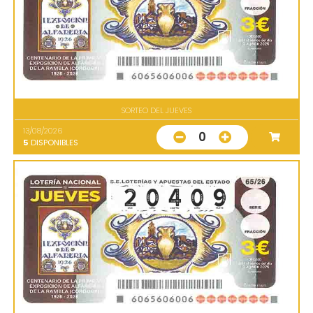
SORTEO DEL JUEVES
13/08/2026
0
5
DISPONIBLES