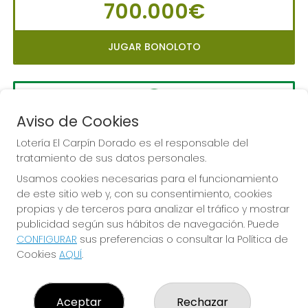
700.000€
JUGAR BONOLOTO
Aviso de Cookies
LA PRIMITIVA
Sorteo del día 10-08-2026
Lotería El Carpín Dorado es el responsable del
tratamiento de sus datos personales.
PRÓXIMO BOTE MILLONARIO:
Usamos cookies necesarias para el funcionamiento
56.000.000€
de este sitio web y, con su consentimiento, cookies
propias y de terceros para analizar el tráfico y mostrar
JUGAR LA PRIMITIVA
publicidad según sus hábitos de navegación. Puede
CONFIGURAR
sus preferencias o consultar la Política de
Cookies
AQUÍ
.
Aceptar
Rechazar