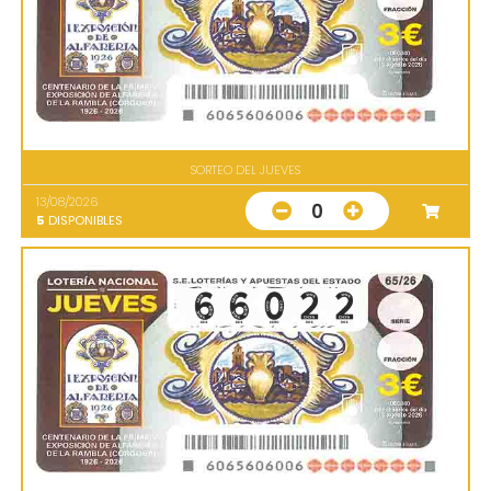
SORTEO DEL JUEVES
13/08/2026
0
5
DISPONIBLES