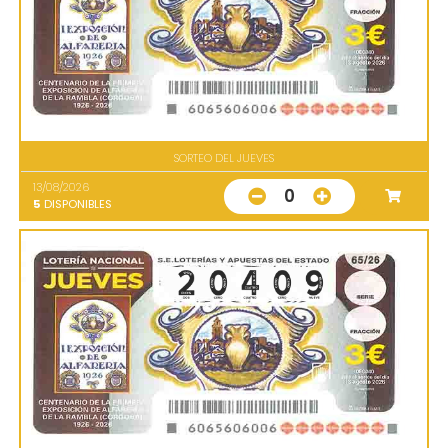
SORTEO DEL JUEVES
13/08/2026
0
5
DISPONIBLES