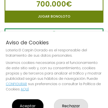
700.000€
JUGAR BONOLOTO
Aviso de Cookies
LA PRIMITIVA
Sorteo del día 10-08-2026
Lotería El Carpín Dorado es el responsable del
tratamiento de sus datos personales.
PRÓXIMO BOTE MILLONARIO:
Usamos cookies necesarias para el funcionamiento
56.000.000€
de este sitio web y, con su consentimiento, cookies
propias y de terceros para analizar el tráfico y mostrar
JUGAR LA PRIMITIVA
publicidad según sus hábitos de navegación. Puede
CONFIGURAR
sus preferencias o consultar la Política de
Cookies
AQUÍ
.
Aceptar
Rechazar