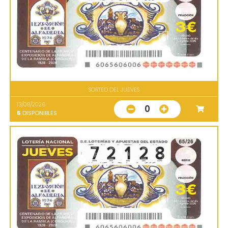
SORTEO DEL JUEVES
13/08/2026
0
5
DISPONIBLES