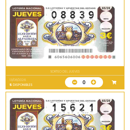
SORTEO DEL JUEVES
13/08/2026
0
5
DISPONIBLES